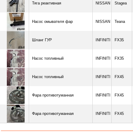
Тяга реактивная
NISSAN
Stagea
Насос омывателя фар
NISSAN
Teana
Шланг ГУР
INFINITI
FX35
Насос топливный
INFINITI
FX35
Насос топливный
INFINITI
FX45
Фара противотуманная
INFINITI
FX45
Фара противотуманная
INFINITI
FX45