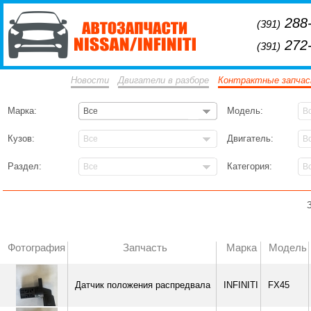
288-
(391)
272-
(391)
Новости
Двигатели в разборе
Контрактные запча
Марка:
Модель:
Все
В
Кузов:
Двигатель:
Все
В
Раздел:
Категория:
Все
В
Фотография
Запчасть
Марка
Модель
Датчик положения распредвала
INFINITI
FX45