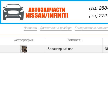
288-
(391)
272-
(391)
Новости
Двигатели в разборе
Контрактные запчас
Фотография
Запчасть
Балансирный вал
N