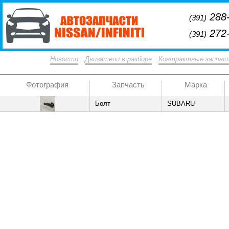
288-
(391)
272-
(391)
Новости
Двигатели в разборе
Контрактные запчас
Фотография
Запчасть
Марка
Болт
SUBARU